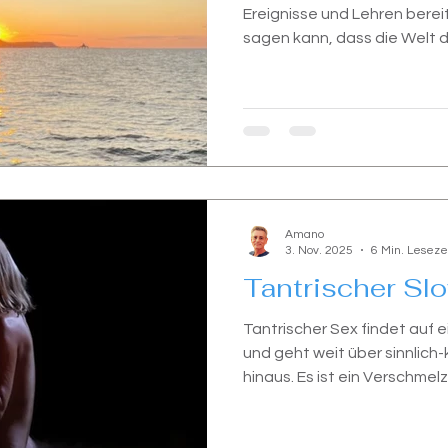
Ereignisse und Lehren berei
sagen kann, dass die Welt 
besonderen Wert erfahren d
Amano
3. Nov. 2025
6 Min. Leseze
Tantrischer Sl
Tantrischer Sex findet auf 
und geht weit über sinnlich
hinaus. Es ist ein Verschmel
Ebene.