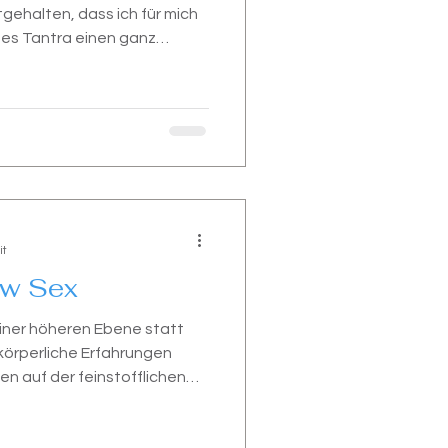
tgehalten, dass ich für mich
des Tantra einen ganz
urfte.
it
ow Sex
einer höheren Ebene statt
-körperliche Erfahrungen
zen auf der feinstofflichen