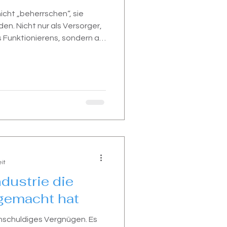
icht „beherrschen“, sie
en. Nicht nur als Versorger,
 Funktionierens, sondern als
weifelt, kämpft und liebt.
it
dustrie die
gemacht hat
 unschuldiges Vergnügen. Es