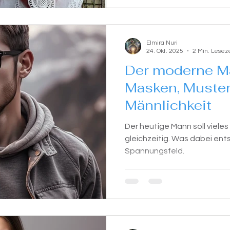
Elmira Nuri
24. Okt. 2025
2 Min. Leseze
Der moderne M
Masken, Muste
Männlichkeit
Der heutige Mann soll vieles
gleichzeitig. Was dabei ents
Spannungsfeld.